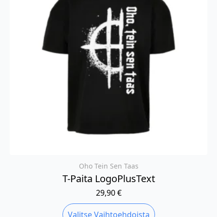
valinnat
tuotteen
sivulla.
Oho Tein Sen Taas
T-Paita LogoPlusText
29,90
€
Tällä
Valitse Vaihtoehdoista