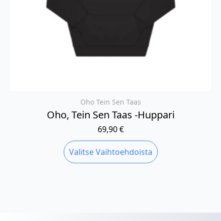
Oho Tein Sen Taas
Oho, Tein Sen Taas -huppari
69,90
€
Tällä
Valitse Vaihtoehdoista
tuotteella
on
useampi
muunnelma.
Voit
tehdä