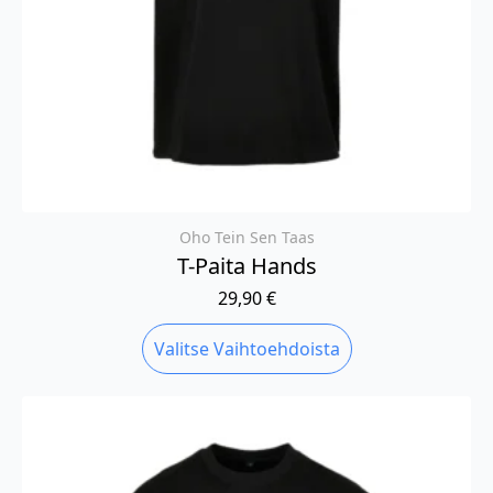
Oho Tein Sen Taas
T-Paita Hands
29,90
€
Tällä
Valitse Vaihtoehdoista
tuotteella
on
useampi
muunnelma.
Voit
tehdä