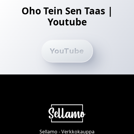
valinnat
tuotteen
Oho Tein Sen Taas |
sivulla.
Youtube
YouTube
Sellamo - Verkkokauppa