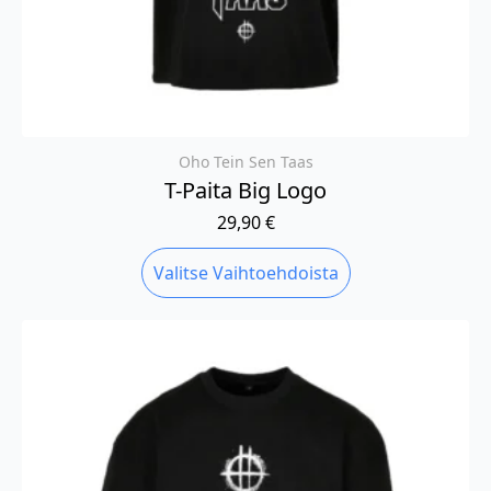
Oho Tein Sen Taas
T-Paita Big Logo
29,90
€
Tällä
Valitse Vaihtoehdoista
tuotteella
on
useampi
muunnelma.
Voit
tehdä
valinnat
tuotteen
sivulla.