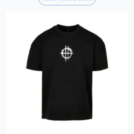
tuotteella
on
useampi
muunnelma.
Voit
tehdä
valinnat
tuotteen
sivulla.