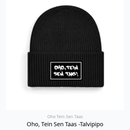
muunnelma.
Voit
tehdä
valinnat
tuotteen
sivulla.
Oho Tein Sen Taas
Oho, Tein Sen Taas -talvipipo