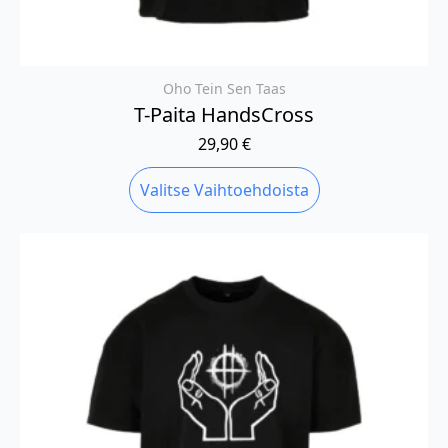
Oho Tein Sen Taas
T-Paita HandsCross
29,90
€
Tällä
Valitse Vaihtoehdoista
tuotteella
on
useampi
muunnelma.
Voit
tehdä
valinnat
tuotteen
sivulla.