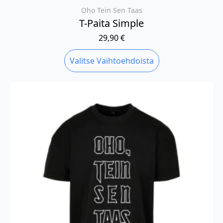
Oho Tein Sen Taas
T-Paita Simple
29,90
€
Tällä
Valitse Vaihtoehdoista
tuotteella
on
useampi
muunnelma.
Voit
tehdä
valinnat
tuotteen
sivulla.