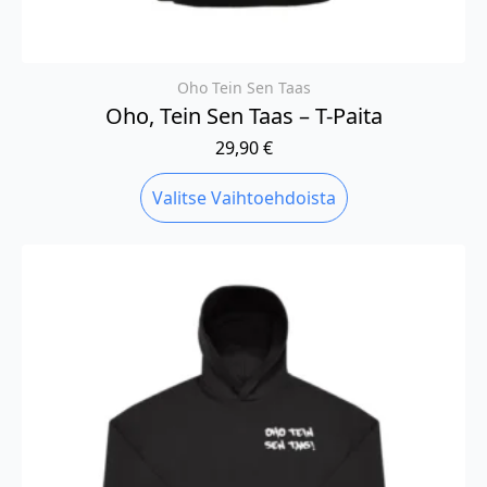
Oho Tein Sen Taas
Oho, Tein Sen Taas – T-Paita
29,90
€
Tällä
Valitse Vaihtoehdoista
tuotteella
on
useampi
muunnelma.
Voit
tehdä
valinnat
tuotteen
sivulla.