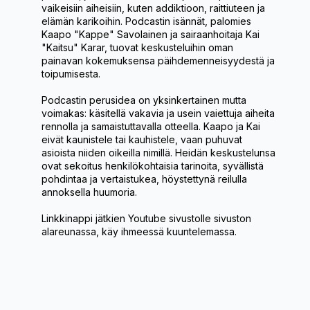
vaikeisiin aiheisiin, kuten addiktioon, raittiuteen ja
elämän karikoihin. Podcastin isännät, palomies
Kaapo "Kappe" Savolainen ja sairaanhoitaja Kai
"Kaitsu" Karar, tuovat keskusteluihin oman
painavan kokemuksensa päihdemenneisyydestä ja
toipumisesta.
Podcastin perusidea on yksinkertainen mutta
voimakas: käsitellä vakavia ja usein vaiettuja aiheita
rennolla ja samaistuttavalla otteella. Kaapo ja Kai
eivät kaunistele tai kauhistele, vaan puhuvat
asioista niiden oikeilla nimillä. Heidän keskustelunsa
ovat sekoitus henkilökohtaisia tarinoita, syvällistä
pohdintaa ja vertaistukea, höystettynä reilulla
annoksella huumoria.
Linkkinappi jätkien Youtube sivustolle sivuston
alareunassa, käy ihmeessä kuuntelemassa.