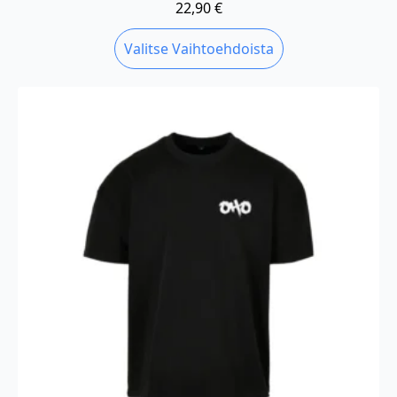
22,90
€
Tällä
Valitse Vaihtoehdoista
tuotteella
on
useampi
muunnelma.
Voit
tehdä
valinnat
tuotteen
sivulla.