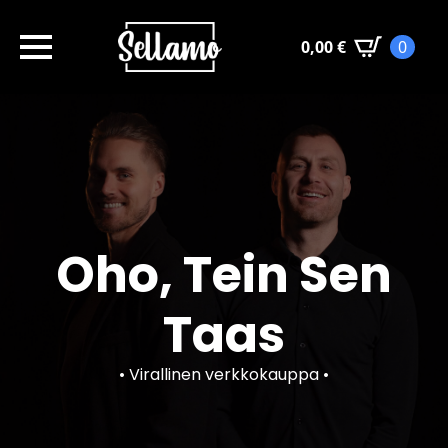
0,00
€
0
Oho, Tein Sen
Taas
• Virallinen verkkokauppa •