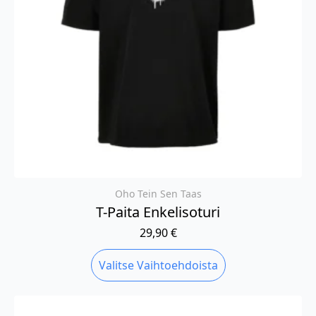
Oho Tein Sen Taas
T-Paita Enkelisoturi
29,90
€
Tällä
Valitse Vaihtoehdoista
tuotteella
on
useampi